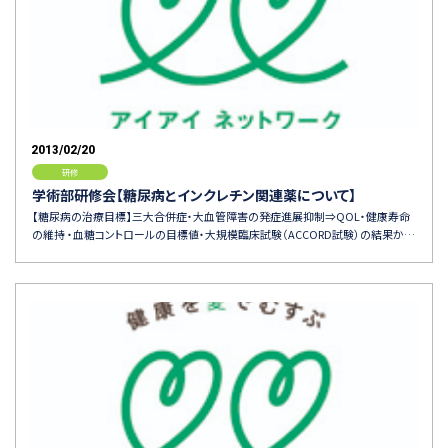
2013/02/20
研修
学術部研修会【糖尿病とインクレチン関連薬について】
【糖尿病の治療目標】三大合併症・大血管障害の発症進展抑制⇒QOL・健康寿命
の維持 ・血糖コントロールの目標値・大規模臨床試験（ACCORD試験）の結果か…