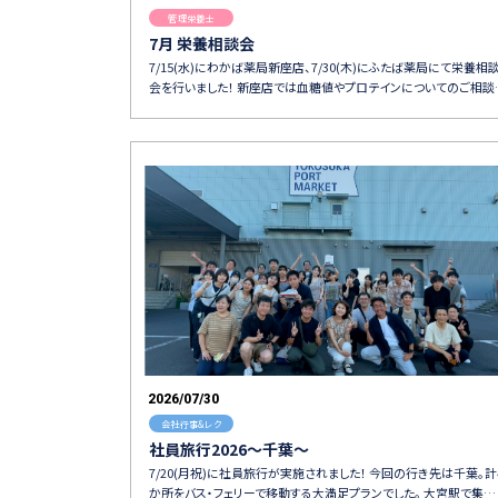
管理栄養士
7月 栄養相談会
7/15(水)にわかば薬局新座店、7/30(木)にふたば薬局にて栄養相
会を行いました！ 新座店では血糖値やプロテインについてのご相談
2026/07/30
会社行事&レク
社員旅行2026～千葉～
7/20(月祝)に社員旅行が実施されました！ 今回の行き先は千葉。計
か所をバス・フェリーで移動する大満足プランでした。 大宮駅で集…