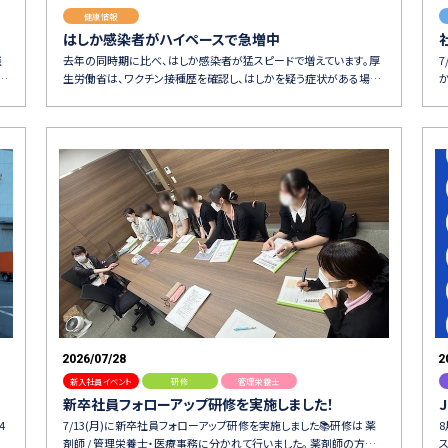
健康情報
はしか感染者がハイペースで急増中
談
去年の同時期に比べ、はしか感染者が猛スピードで増えています。厚
…
生労働省は、ワクチン接種歴を確認し、はしかを疑う症状がある場…
2026/07/28
2
新入社員イベント
研修
管理栄養士
新卒社員フォローアップ研修を実施しました！
4
7/13(月)に新卒社員フォローアップ研修を実施しました📚研修は 薬
剤師 / 管理栄養士・医療事務に分かれて行いました。 薬剤師の方…