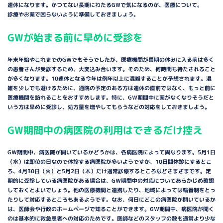
連休になります。かつてない長期にわたるGWで気になるのが、医療について。
診療やお薬で困らないように準備しておきましょう。
GWが始まる前に早めに受診を
年末年始やこれまでのGＷでもそうでしたが、医療機関が長期の休みに入る前は多く
の患者さんが受診するため、大変込み合います。そのため、何時間も待たされること
が多くなります。10連休となる今年は例年以上に混雑することが予想されます。混
雑を少しでも避けるために、通院の予定のある方は連休の直前ではなく、もっと前に
医療機関を訪れることをおすすめします。特に、GＷ期間中に薬がなくなりそうだと
いう方は早めに受診し、処方量を増やしてもらうなどの対応をしておきましよう。
GW期間中の病医院の利用はできるだけ控え
GＷ期間中、病医院が開いているかどうかは、各病医院によって異なります。5月1日
（水）は即位の日なので休診する病医院が多いようですが、10日間休診にするとこ
ろ、4月30日（火）と5月2日（木）だけ通常診療するところなどさまざまです。定
期的に受診している病医院がある場合は、GＷ期間中の対応についてあらかじめ確認
しておくとよいでしょう。他の医療機関と連携したり、地域によっては輪番制をとっ
たりして対応するところもあるようです。なお、何日にどこの病医院が開いているか
は、医師会や行政のホームページで知ることができます。GＷ期間中、病医院が開く
のは基本的に救急患者への対応のためです。医師などのスタッフの数も通常より少な