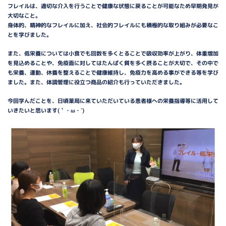
フレイルは、適切な介入を行うことで健康な状態に戻ることが可能なため早期発見が
大切なこと。
身体的、精神的なフレイルに加え、社会的フレイルにも積極的な取り組みが必要なこ
とを学びました。
また、低栄養については小食でも回数を多くとることで吸収効率が上がり、体重増加
を見込めることや、免疫面に対してはたんぱく質を多く摂ることが大切で、その中で
も栄養、運動、休養を整えることで健康維持し、免疫力を高める事ができる等を学び
ました。また、体調管理に役立つ商品の紹介も行っていただきました。
今回学んだことを、日頃薬局に来ていただいている患者様への栄養指導等に活用して
いきたいと思います(｀・ω・´)