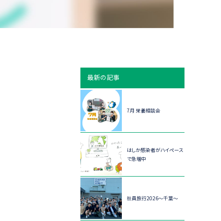
最新の記事
7月 栄養相談会
はしか感染者がハイペース
で急増中
社員旅行2026～千葉～