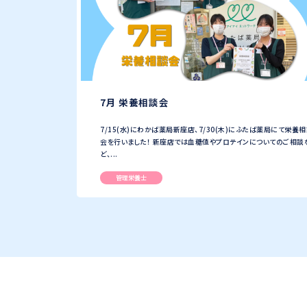
7月 栄養相談会
7/15(水)にわかば薬局新座店、7/30(木)にふたば薬局にて栄養
会を行いました！ 新座店では血糖値やプロテインについてのご相談
ど、...
管理栄養士