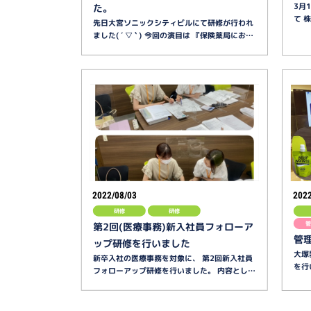
3月
た。
て 
先日大宮ソニックシティビルにて研修が行われ
ました( ´ ▽ ` ) 今回の演目は 『保険薬局にお…
2022/08/03
2022
研修
研修
第2回(医療事務)新入社員フォローア
管
ップ研修を行いました
大塚
新卒入社の医療事務を対象に、 第2回新入社員
を行
フォローアップ研修を行いました。 内容とし…