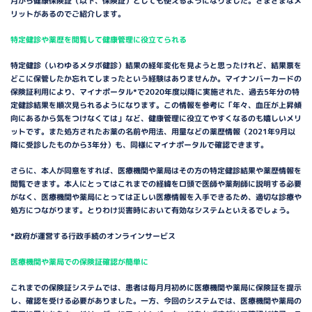
月から健康保険証（以下、保険証）としても使えるようになりました。さまざまなメ
リットがあるのでご紹介します。
特定健診や薬歴を閲覧して健康管理に役立てられる
特定健診（いわゆるメタボ健診）結果の経年変化を見ようと思ったけれど、結果票を
どこに保管したか忘れてしまったという経験はありませんか。マイナンバーカードの
保険証利用により、マイナポータル*で2020年度以降に実施された、過去5年分の特
定健診結果を順次見られるようになります。この情報を参考に「年々、血圧が上昇傾
向にあるから気をつけなくては」など、健康管理に役立てやすくなるのも嬉しいメリ
ットです。また処方されたお薬の名前や用法、用量などの薬歴情報（2021年9月以
降に受診したものから3年分）も、同様にマイナポータルで確認できます。
さらに、本人が同意をすれば、医療機関や薬局はその方の特定健診結果や薬歴情報を
閲覧できます。本人にとってはこれまでの経緯をロ頭で医師や薬剤師に説明する必要
がなく、医療機関や薬局にとっては正しい医療情報を入手できるため、適切な診療や
処方につながります。とりわけ災害時において有効なシステムといえるでしょう。
*政府が運営する行政手続のオンラインサービス
医療機関や薬局での保険証確認が簡単に
これまでの保険証システムでは、患者は毎月月初めに医療機関や薬局に保険証を提示
し、確認を受ける必要がありました。一方、今回のシステムでは、医療機関や薬局の