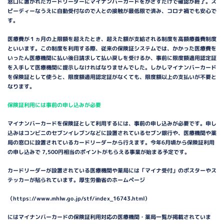
窓口に置かれたカードリーダーにマイナンバーカードをかざすだけで確認が終了。ス
ピーディーなうえに自動受付なので人との接触が最低限で済み、コロナ禍でも安心で
す。
医療費が１ヵ月の上限額を超えたとき、超えた額が支給される制度を高額療養費制度
といいます。この制度を利用する際、従来の保険証システムでは、かかった医療費を
いったん医療機関に払い後日請求して払い戻しを受けるか、事前に限度額適用認定証
を入手して医療機関に提示しなければなりませんでした。しかしマイナンバーカード
を保険証として使うと、限度額適用認定証がなくても、限度額以上の支払いが不要と
なります。
保険証利用には事前の申し込みが必要
マイナンバーカードを保険証として利用するには、事前の申し込みが必要です。申し
込みはコンビニのセブンイレブンなどに設置されているセブン銀行や、医療機関や薬
局の窓ロに設置されているカードリーダーから行えます。今年6月頃から保険証利用
の申し込みで 7,500円相当のポイントがもらえる事業が始まる予定です。
カードリーダーが設置されている医療機関や薬局には「マイナ受付」のポスターやス
テッカーが貼られています。厚生労働省のホームページ
（https://www.mhlw.go.jp/stf/index_16743.html）
にはマイナンバーカードの保険証利用対応の医療機関・薬局一覧が掲載されていま