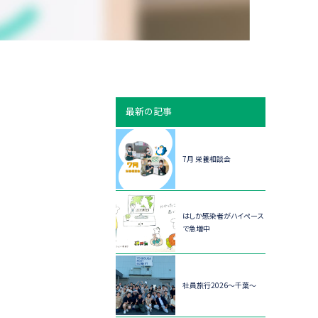
最新の記事
7月 栄養相談会
はしか感染者がハイペース
で急増中
社員旅行2026～千葉～