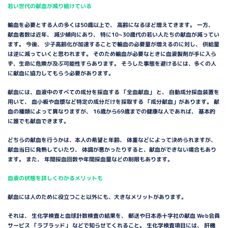
若い世代の献血が減り続けている
輸血を必要とする人の多くは50歳以上で、 高齢になるほど増えてきます。 一方、
献血者数は近年、 減少傾向にあり、 特に10~30歳代の若い人たちの献血が減ってい
ます。 今後、 少子高齢化が加速することで輸血の必要量が増えるのに対し、 供給量
は逆に減っていくと思われます。 そのため輸血が必要なときに血液製剤が手に入ら
ず、生命に危険が及ぶ可能性すらあります。 そうした事態を避けるには、多くの人
に献血に協力してもらう必要があります。
献血には、血液中のすべての成分を採血する 「全血献血」 と、 自動成分採血装置を
用いて、 血小板や血漿など特定の成分だけを採取する 「成分献血」があります。 献
血の種類によって異なりますが、 16歳から69歳までの健康な人であれば、 基本的
に誰でも献血できます。
どちらの献血を行うかは、本人の希望と年齢、 体重などによって決められますが、
献血当日に発熱していたり、 体調が悪かったりすると、献血ができない場合もあり
ます。 また、 年間採血回数や年間採血量などの制限もあります。
血液の状態を詳しくわかるメリットも
献血には人のために役立つこと以外にも、大きなメリットがあります。
それは、 生化学検査と血球計数検査の結果を、 郵送や日本赤十字社の献血 Web会員
サービス 「ラブラッド」 などで知らせてくれること。 生化学検査項目には、 肝機