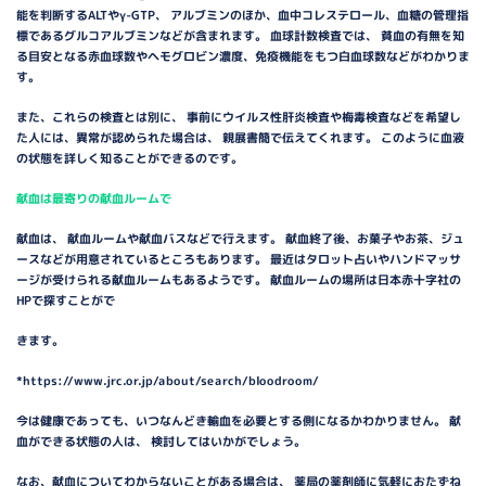
能を判断するALTやγ-GTP、 アルブミンのほか、血中コレステロール、血糖の管理指
標であるグルコアルブミンなどが含まれます。 血球計数検査では、 貧血の有無を知
る目安となる赤血球数やヘモグロビン濃度、免疫機能をもつ白血球数などがわかりま
す。
また、これらの検査とは別に、 事前にウイルス性肝炎検査や梅毒検査などを希望し
た人には、異常が認められた場合は、 親展書簡で伝えてくれます。 このように血液
の状態を詳しく知ることができるのです。
献血は最寄りの献血ルームで
献血は、 献血ルームや献血バスなどで行えます。 献血終了後、お菓子やお茶、ジュ
ースなどが用意されているところもあります。 最近はタロット占いやハンドマッサ
ージが受けられる献血ルームもあるようです。 献血ルームの場所は日本赤十字社の
HPで探すことがで
きます。
*https://www.jrc.or.jp/about/search/bloodroom/
今は健康であっても、いつなんどき輸血を必要とする側になるかわかりません。 献
血ができる状態の人は、 検討してはいかがでしょう。
なお、献血についてわからないことがある場合は、 薬局の薬剤師に気軽におたずね