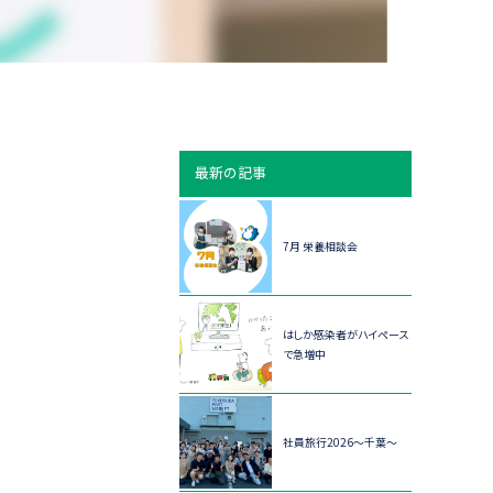
最新の記事
7月 栄養相談会
はしか感染者がハイペース
で急増中
社員旅行2026～千葉～