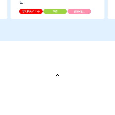
在...
新入社員イベント
研修
管理栄養士