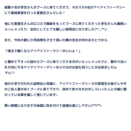
総勢９名の学生さんがブースに来てくださり、そのうち4名がアイアイファーマシー
にて薬局実習を行った実習生さんでした！
他にも実習生さんの口コミで興味をもってブースに来てくださった学生さんも複数い
らっしゃったり、会社としてとても嬉しい説明会になりました(*^_^*)♩
また、今年の夏に大学訪問をさせて頂いた際の先生の内のおひとりから、
「埼玉で働くならアイアイファーマシーがいいよ！」
と薦めて下さった話からブースに来てくださる方がいらっしゃったりと、繋がり合い
を大切にするアイアイファーマシーならではのお話も伺うことが出来ました(о
´∀`о)♡
他の大学で行われた説明会と同様に、アイアイファーマシーでの実習生の皆さんやそ
のご友人等が多くブースに来て下さり、改めて色々なものがこういった人との縁に繋
がっている事を嬉しく感じています♩
寒い時期になりますが体調に気を付けて皆様お過ごし下さい(*⁰▿⁰*)