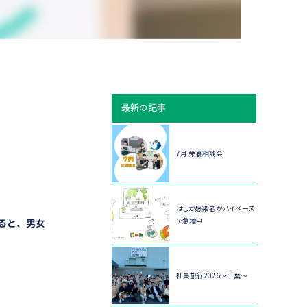
最新の記事
7月 栄養相談会
はしか感染者がハイペース
で急増中
ると、男女
社員旅行2026～千葉～