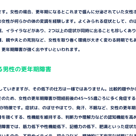
ます。女性の場合、更年期になるとこれまで盛んに分泌されていた女性
の女性が何らかの体の変調を経験します。よくみられる症状として、の
眠、イライラなどがあり、2つ以上の症状が同時に出ることも珍しくあ
護、親や夫との死別など、女性を取り巻く環境が大きく変わる時期でも
、更年期障害が強く出やすいといわれます。
る男性の更年期障害
下していきますが、その低下の仕方は一様ではありません。比較的穏やか
のため、女性の更年期障害が閉経前後の45～55歳ごろに多く発症す
のが特徴です。症状は、のぼせやほてり、発汗、不眠など、女性の更年
骨を強くする、性機能を維持する、判断力や理解力などの認知機能を高
期障害では、筋力低下や性機能低下、記憶力の低下、肥満といった症状
ないものの、不安やイライラ、抑うつなど、精神的に不安定な状態にな