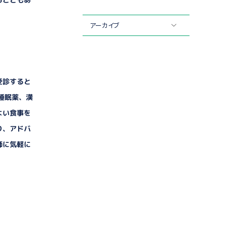
アーカイブ
受診すると
睡眠薬、漢
よい食事を
り、アドバ
師に気軽に