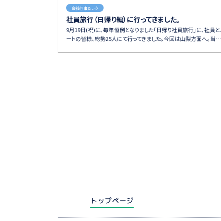
会社行事＆レク
社員旅行（日帰り編）に行ってきました。
9月19日(祝)に、毎年恒例となりました「日帰り社員旅行」に、社員と
ートの皆様、総勢25人にて行ってきました。今回は山梨方面へ。当…
トップページ