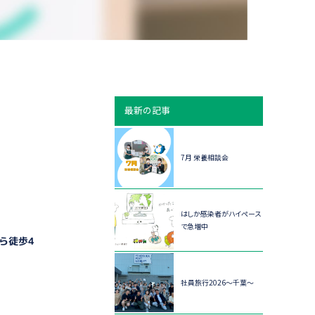
最新の記事
7月 栄養相談会
はしか感染者がハイペース
で急増中
から徒歩4
社員旅行2026～千葉～