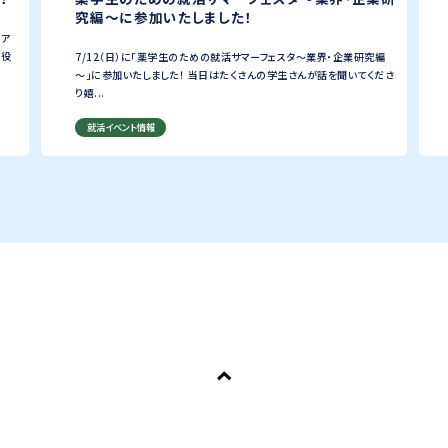
究編～に参加いたしました！
リア
に役
7/12（日）に「薬学生のための就活サマーフェスタ〜業界・企業研究編
～」に参加いたしました！ 当日はたくさんの学生さんが話を聞いてくださ
り嬉...
就活イベント情報