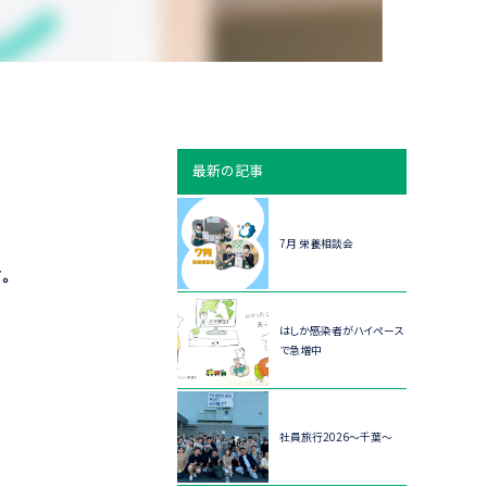
最新の記事
7月 栄養相談会
す。
はしか感染者がハイペース
で急増中
社員旅行2026～千葉～